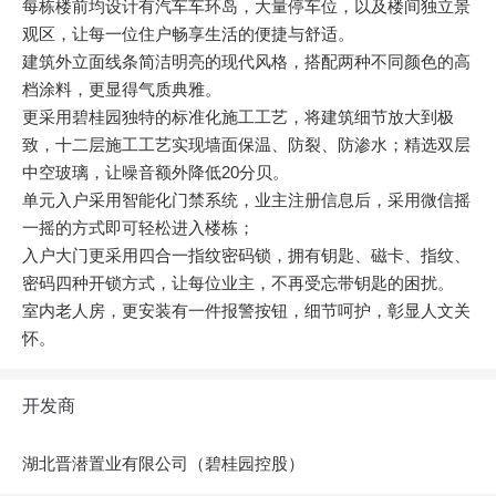
每栋楼前均设计有汽车车环岛，大量停车位，以及楼间独立景
观区，让每一位住户畅享生活的便捷与舒适。
建筑外立面线条简洁明亮的现代风格，搭配两种不同颜色的高
档涂料，更显得气质典雅。
更采用碧桂园独特的标准化施工工艺，将建筑细节放大到极
致，十二层施工工艺实现墙面保温、防裂、防渗水；精选双层
中空玻璃，让噪音额外降低20分贝。
单元入户采用智能化门禁系统，业主注册信息后，采用微信摇
一摇的方式即可轻松进入楼栋；
入户大门更采用四合一指纹密码锁，拥有钥匙、磁卡、指纹、
密码四种开锁方式，让每位业主，不再受忘带钥匙的困扰。
室内老人房，更安装有一件报警按钮，细节呵护，彰显人文关
怀。
开发商
湖北晋潜置业有限公司（碧桂园控股）