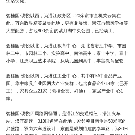
生活便捷。
碧桂园·珑悦以西，为潜江政务区，20余家市直机关云集在
此，万余政界精英聚集此地，更有龙展馆、潜江市德风学校等
大型配套，占地800余亩的紫月湖中央公园，已经动工。
碧桂园·珑悦以北，为潜江教育中 心，湖北省潜江中学、市园
林二中、市园林二小、实验高中、南浦高中，泰丰中学、泰丰
小学、江汉职业艺术学院，从幼儿园到高中，丰富教育配套。
碧桂园·珑悦以南，为潜江工业中 心，其中有华中食品产业
园、华中家具产业园两大产业集群，包含食品企业14家（已开
工），家具企业21家（包括全友、好迪），家居产业中 心1
家。
碧桂园·珑悦四周路网畅通，是潜江的交通枢纽，潜江火车
站、汉宜高速、318国道皆在此地，紧邻项目南侧是50米宽的
兴盛路，双向六车道设计；东侧是规划待建的泰丰路，为30米