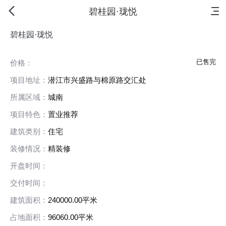
首页
新房
出售
出租
资讯
碧桂园·珑悦
碧桂园·珑悦
已售完
价格：
项目地址：
潜江市兴盛路与棉原路交汇处
所属区域：
城南
项目特色：
置业推荐
建筑类别：
住宅
装修情况：
精装修
开盘时间：
交付时间：
建筑面积：
240000.00平米
占地面积：
96060.00平米