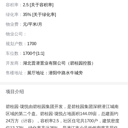
容积率：
2.5
[关于容积率]
绿化率：
35%
[关于绿化率]
物业费：
元/平米/月
物业公司：
规划户数：
1700
车位数：
1700个[1:1]
开发商：
湖北晋潜置业有限公司（碧桂园控股）
售楼地址：
展厅地址：潜阳中路水牛城旁
项目介绍
碧桂园·珑悦由碧桂园集团开发，是碧桂园集团深耕潜江城南
区域的第二个盘。碧桂园·珑悦占地面积144.09亩，总建面约
24万方（计容），容积率2.5，社区住宅共1700户，建筑密度
仅13.22%，绿化率高达35%，是潜江市少见的低密度高层住