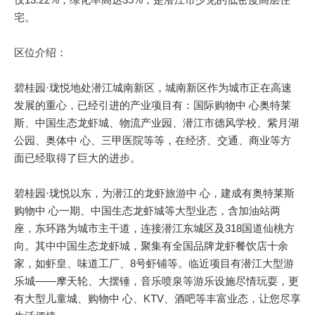
宅。
区位介绍：
碧桂园·珑悦地处潜江城南新区，城南新区作为城市正在高速
发展的重心，已经引进的产业项目有：国际购物中 心奥特莱
斯、中国生态龙虾城、物流产业园、潜江市德风学校、紫月湖
公园、奥体中 心、三甲医院等等，在经济、交通、商业等方
面已经取得了巨大的进步。
碧桂园·珑悦以东，为潜江的龙虾旅游中 心，建成有奥特莱斯
购物中 心一期、中国生态龙虾城等大型业态，含加油站两
座，东环路为城市主干道，连接潜江东城区及318国道仙桃方
向。其中中国生态龙虾城，聚集有全国品牌龙虾餐饮店十余
家，如虾皇、味道工厂、8号虾铺等。临近项目有潜江大型游
乐城——摩天轮、大摆锤，音乐喷泉等游乐设施尽情玩耍，更
有大型儿童城、购物中 心、KTV、酒吧等丰富业态，让您尽享