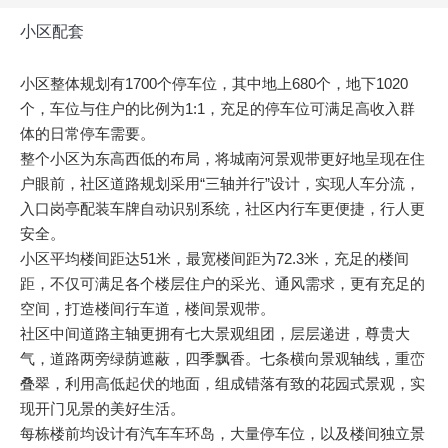
小区配套
小区整体规划有1700个停车位，其中地上680个，地下1020
个，车位与住户的比例为1:1，充足的停车位可满足高收入群
体的日常停车需要。
整个小区为东高西低的布局，将城南河景观带更好地呈现在住
户眼前，社区道路规划采用“三轴并行”设计，实现人车分流，
入口岗亭配装车牌自动识别系统，社区内行车更便捷，行人更
安全。
小区平均楼间距达51米，最宽楼间距为72.3米，充足的楼间
距，不仅可满足各个楼层住户的采光、通风需求，更有充足的
空间，打造楼间行车道，楼间景观带。
社区中间道路主轴更拥有七大景观组团，层层递进，尊贵大
气，道路两旁绿荫遮蔽，四季飘香。七条横向景观轴线，重峦
叠翠，利用高低起伏的地面，组成错落有致的花园式景观，实
现开门见景的美好生活。
每栋楼前均设计有汽车车环岛，大量停车位，以及楼间独立景