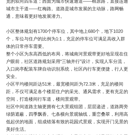
宽的双向四车道；西面为城市快速通道——棉原路，直接连通
城市主干道——红梅路。道路是城市发展的主动脉，路网畅
通，意味着更好地发展潜力。
小区整体规划有1700个停车位，其中地上680个，地下1020
个，车位与住户的比例为1:1，充足的停车位可满足高收入群
体的日常停车需要。
整个小区为东高西低的布局，将城南河景观带更好地呈现在住
户眼前，社区道路规划采用“三轴并行”设计，实现人车分流，
入口岗亭配装车牌自动识别系统，社区内行车更便捷，行人更
安全。
小区平均楼间距达51米，最宽楼间距为72.3米，充足的楼间
距，不仅可满足各个楼层住户的采光、通风需求，更有充足的
空间，打造楼间行车道，楼间景观带。
社区中间道路主轴更拥有七大景观组团，层层递进，道路两旁
绿荫遮蔽，四季飘香。七条横向景观轴线，重峦叠翠，利用高
低起伏的地面，组成错落有致的花园式景观，实现开门见景的
美好生活。