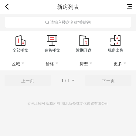
新房列表
首页
新房
出售
出租
资讯
请输入楼盘名称/关键词
全部楼盘
在售楼盘
近期开盘
现房出售
区域
价格
房型
更多
1
/
1
上一页
下一页
©潜江房网 版权所有 湖北新领域文化传媒有限公司