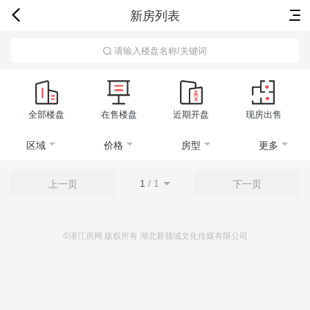
新房列表
首页
新房
出售
出租
资讯
请输入楼盘名称/关键词
全部楼盘
在售楼盘
近期开盘
现房出售
区域
价格
房型
更多
1
/
1
上一页
下一页
©潜江房网 版权所有 湖北新领域文化传媒有限公司