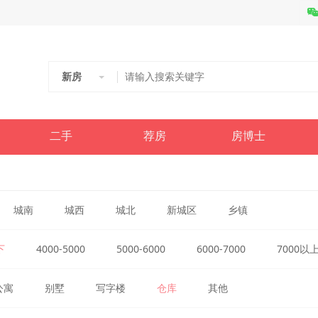
新房
二手
荐房
房博士
城南
城西
城北
新城区
乡镇
下
4000-5000
5000-6000
6000-7000
7000以
公寓
别墅
写字楼
仓库
其他