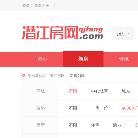
登录
免费注册
潜江
首页
新房
资讯
您当前位置：
潜江房网
新房列表
>
区域
不限
中心城区
城东
价格
不限
一房一价
4000以
类型
不限
住宅
商业