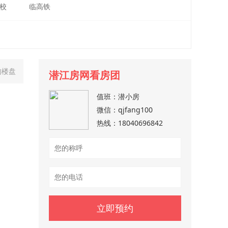
校
临高铁
的楼盘
潜江房网看房团
值班：
潜小房
微信：
qjfang100
热线：
18040696842