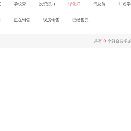
范
学校旁
投资潜力
绿化好
低总价
知名学
盘
正在销售
现房销售
已经售完
共有
0
个符合要求