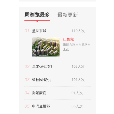
周浏览最多
最新更新
01
盛世东城
110人次
已售完
潜阳东路与东风路交
汇处
02
卓尔·潜江客厅
103人次
03
碧桂园·珑悦
101人次
04
御景豪庭
91人次
05
中润金桥郡
86人次